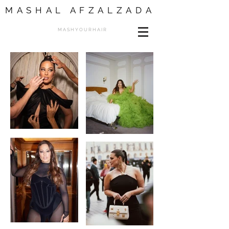
MASHAL AFZALZADA
M A S H Y O U R H A I R