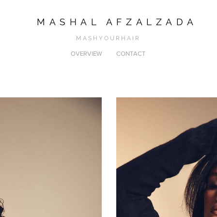
MASHAL AFZALZADA
M A S H Y O U R H A I R
OVERVIEW
CONTACT